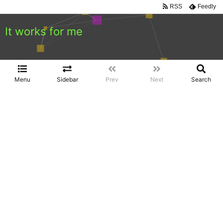
RSS
Feedly
It works for me
Menu
Sidebar
Prev
Next
Search