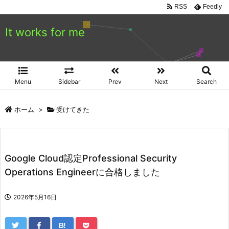
RSS
Feedly
It works for me
Menu
Sidebar
Prev
Next
Search
ホーム
>
受けてきた
Google Cloud認定Professional Security
Operations Engineerに合格しました
2026年5月16日
B!