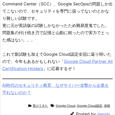
Command Center（SCC）、Google SecOpsの問題しか出
てこないので、セキュリティを専門に扱ってないのとかな
り難しい試験です。
更に元が英語版の試験しかなかったため難易度鬼でした。
問題集の付け焼き刃で記憶と山勘に頼ったので実力でとっ
た感はない。。。
これで新試験も加えてGoogle Cloud認定全冠に返り咲いた
ので、今年もあるかもしれない「
Google Cloud Partner All
Certification Holders
」に応募するぞ！
AI時代のセキュリティ教育 なぜサイバー攻撃から企業を
守れないのか？
受けてきた
Google Cloud
,
Google Cloud認定
,
資格
Posted by
danishi