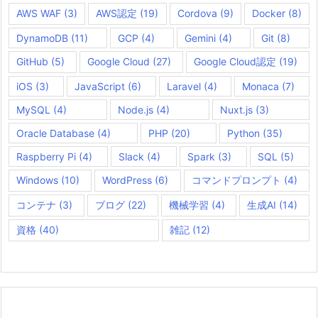
AWS WAF
(3)
AWS認定
(19)
Cordova
(9)
Docker
(8)
DynamoDB
(11)
GCP
(4)
Gemini
(4)
Git
(8)
GitHub
(5)
Google Cloud
(27)
Google Cloud認定
(19)
iOS
(3)
JavaScript
(6)
Laravel
(4)
Monaca
(7)
MySQL
(4)
Node.js
(4)
Nuxt.js
(3)
Oracle Database
(4)
PHP
(20)
Python
(35)
Raspberry Pi
(4)
Slack
(4)
Spark
(3)
SQL
(5)
Windows
(10)
WordPress
(6)
コマンドプロンプト
(4)
コンテナ
(3)
ブログ
(22)
機械学習
(4)
生成AI
(14)
資格
(40)
雑記
(12)