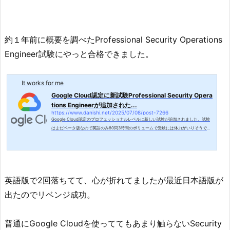
約１年前に概要を調べたProfessional Security Operations
Engineer試験にやっと合格できました。
It works for me
Google Cloud認定に新試験Professional Security Opera
tions Engineerが追加された...
https://www.danishi.net/2025/07/08/post-7266
Google Cloud認定のプロフェッショナルレベルに新しい試験が追加されました。試験
はまだベータ版なので英語のみ80問3時間のボリュームで受験には体力がいりそうで
す。その代わり落ちても受験回数のペナルティには含まれないようです。試験ガイドが
用意されているのでGeminiで日本語翻訳してみました。Google Cloud 認定 Professio
nal Security Operations Engineer は、ワークロード、エンドポイント、インフラスト
ラクチャに対するセキュリティ上の脅威を検知、監視、分析、調査し、対応します。こ
の担当者は、Google Cloud のリソー...
英語版で2回落ちてて、心が折れてましたが最近日本語版が
出たのでリベンジ成功。
普通にGoogle Cloudを使っててもあまり触らないSecurity