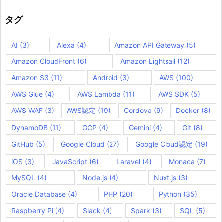
イ
ブ
タグ
AI
(3)
Alexa
(4)
Amazon API Gateway
(5)
Amazon CloudFront
(6)
Amazon Lightsail
(12)
Amazon S3
(11)
Android
(3)
AWS
(100)
AWS Glue
(4)
AWS Lambda
(11)
AWS SDK
(5)
AWS WAF
(3)
AWS認定
(19)
Cordova
(9)
Docker
(8)
DynamoDB
(11)
GCP
(4)
Gemini
(4)
Git
(8)
GitHub
(5)
Google Cloud
(27)
Google Cloud認定
(19)
iOS
(3)
JavaScript
(6)
Laravel
(4)
Monaca
(7)
MySQL
(4)
Node.js
(4)
Nuxt.js
(3)
Oracle Database
(4)
PHP
(20)
Python
(35)
Raspberry Pi
(4)
Slack
(4)
Spark
(3)
SQL
(5)