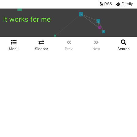
RSS
Feedly
It works for me
Menu
Sidebar
Prev
Next
Search