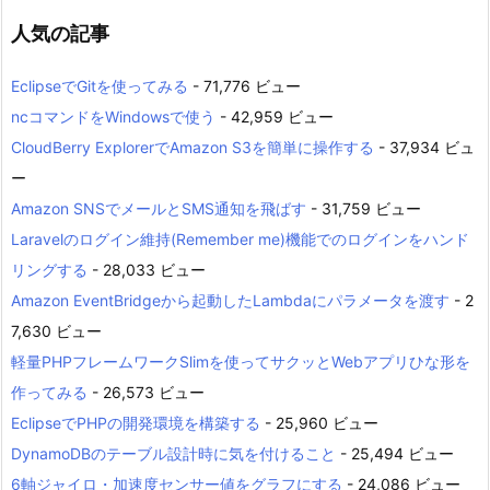
人気の記事
EclipseでGitを使ってみる
- 71,776 ビュー
ncコマンドをWindowsで使う
- 42,959 ビュー
CloudBerry ExplorerでAmazon S3を簡単に操作する
- 37,934 ビュ
ー
Amazon SNSでメールとSMS通知を飛ばす
- 31,759 ビュー
Laravelのログイン維持(Remember me)機能でのログインをハンド
リングする
- 28,033 ビュー
Amazon EventBridgeから起動したLambdaにパラメータを渡す
- 2
7,630 ビュー
軽量PHPフレームワークSlimを使ってサクッとWebアプリひな形を
作ってみる
- 26,573 ビュー
EclipseでPHPの開発環境を構築する
- 25,960 ビュー
DynamoDBのテーブル設計時に気を付けること
- 25,494 ビュー
6軸ジャイロ・加速度センサー値をグラフにする
- 24,086 ビュー