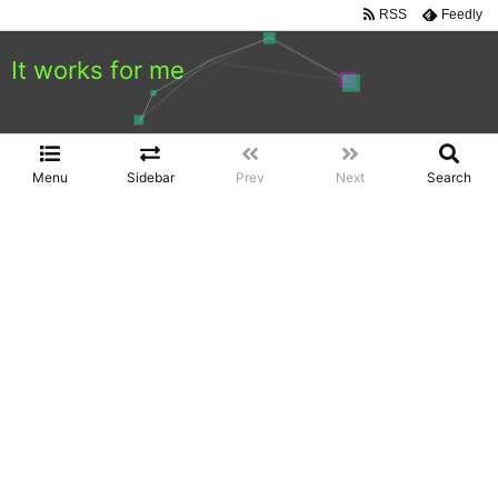
RSS
Feedly
It works for me
Menu
Sidebar
Prev
Next
Search