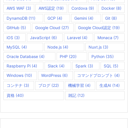
AWS WAF
(3)
AWS認定
(19)
Cordova
(9)
Docker
(8)
DynamoDB
(11)
GCP
(4)
Gemini
(4)
Git
(8)
GitHub
(5)
Google Cloud
(27)
Google Cloud認定
(19)
iOS
(3)
JavaScript
(6)
Laravel
(4)
Monaca
(7)
MySQL
(4)
Node.js
(4)
Nuxt.js
(3)
Oracle Database
(4)
PHP
(20)
Python
(35)
Raspberry Pi
(4)
Slack
(4)
Spark
(3)
SQL
(5)
Windows
(10)
WordPress
(6)
コマンドプロンプト
(4)
コンテナ
(3)
ブログ
(22)
機械学習
(4)
生成AI
(14)
資格
(40)
雑記
(12)