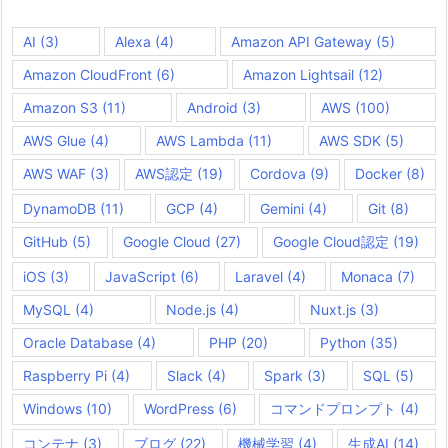
AI
(3)
Alexa
(4)
Amazon API Gateway
(5)
Amazon CloudFront
(6)
Amazon Lightsail
(12)
Amazon S3
(11)
Android
(3)
AWS
(100)
AWS Glue
(4)
AWS Lambda
(11)
AWS SDK
(5)
AWS WAF
(3)
AWS認定
(19)
Cordova
(9)
Docker
(8)
DynamoDB
(11)
GCP
(4)
Gemini
(4)
Git
(8)
GitHub
(5)
Google Cloud
(27)
Google Cloud認定
(19)
iOS
(3)
JavaScript
(6)
Laravel
(4)
Monaca
(7)
MySQL
(4)
Node.js
(4)
Nuxt.js
(3)
Oracle Database
(4)
PHP
(20)
Python
(35)
Raspberry Pi
(4)
Slack
(4)
Spark
(3)
SQL
(5)
Windows
(10)
WordPress
(6)
コマンドプロンプト
(4)
コンテナ
(3)
ブログ
(22)
機械学習
(4)
生成AI
(14)