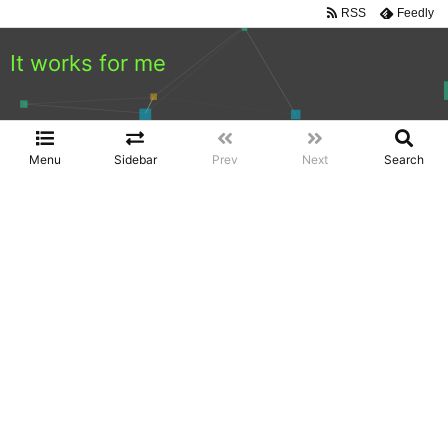
RSS
Feedly
It works for me
Menu
Sidebar
Prev
Next
Search