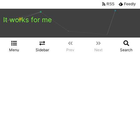
RSS
Feedly
It works for me
Menu
Sidebar
Prev
Next
Search