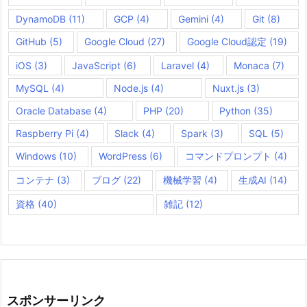
DynamoDB
(11)
GCP
(4)
Gemini
(4)
Git
(8)
GitHub
(5)
Google Cloud
(27)
Google Cloud認定
(19)
iOS
(3)
JavaScript
(6)
Laravel
(4)
Monaca
(7)
MySQL
(4)
Node.js
(4)
Nuxt.js
(3)
Oracle Database
(4)
PHP
(20)
Python
(35)
Raspberry Pi
(4)
Slack
(4)
Spark
(3)
SQL
(5)
Windows
(10)
WordPress
(6)
コマンドプロンプト
(4)
コンテナ
(3)
ブログ
(22)
機械学習
(4)
生成AI
(14)
資格
(40)
雑記
(12)
スポンサーリンク