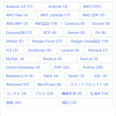
Amazon S3
(11)
Android
(3)
AWS
(100)
AWS Glue
(4)
AWS Lambda
(11)
AWS SDK
(5)
AWS WAF
(3)
AWS認定
(19)
Cordova
(9)
Docker
(8)
DynamoDB
(11)
GCP
(4)
Gemini
(4)
Git
(8)
GitHub
(5)
Google Cloud
(27)
Google Cloud認定
(19)
iOS
(3)
JavaScript
(6)
Laravel
(4)
Monaca
(7)
MySQL
(4)
Node.js
(4)
Nuxt.js
(3)
Oracle Database
(4)
PHP
(20)
Python
(35)
Raspberry Pi
(4)
Slack
(4)
Spark
(3)
SQL
(5)
Windows
(10)
WordPress
(6)
コマンドプロンプト
(4)
コンテナ
(3)
ブログ
(22)
機械学習
(4)
生成AI
(14)
資格
(40)
雑記
(12)