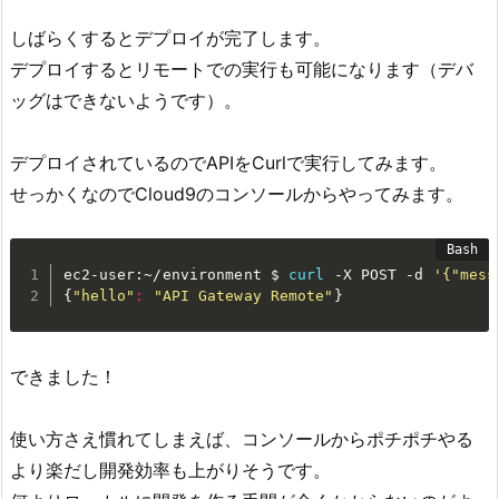
しばらくするとデプロイが完了します。
デプロイするとリモートでの実行も可能になります（デバ
ッグはできないようです）。
デプロイされているのでAPIをCurlで実行してみます。
せっかくなのでCloud9のコンソールからやってみます。
ec2-user:~/environment $ 
curl
 -X POST -d 
'{"mess
{
"hello"
:
"API Gateway Remote"
}
できました！
使い方さえ慣れてしまえば、コンソールからポチポチやる
より楽だし開発効率も上がりそうです。