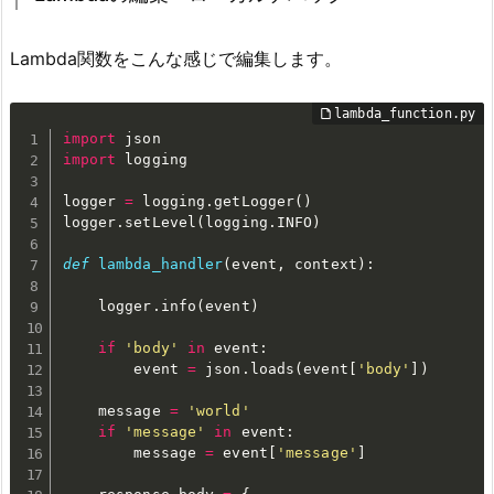
Lambda関数をこんな感じで編集します。
import
import
 logging

logger 
=
 logging
.
getLogger
(
)
logger
.
setLevel
(
logging
.
INFO
)
def
lambda_handler
(
event
,
 context
)
:
    logger
.
info
(
event
)
if
'body'
in
 event
:
        event 
=
 json
.
loads
(
event
[
'body'
]
)
    message 
=
'world'
if
'message'
in
 event
:
        message 
=
 event
[
'message'
]