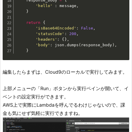
    response_body 
=
{
'hello'
:
 message
,
}
return
{
'isBase64Encoded'
:
False
,
'statusCode'
:
200
,
'headers'
:
{
}
,
'body'
:
 json
.
dumps
(
response_body
)
,
}
編集したらまずは、Cloud9のローカルで実行してみます。
上部メニューの「Run」ボタンから実行ペインが開いて、イ
ベントの設定実行ができます。
AWS上で実際にLambdaを呼んでるわけじゃないので、課
金も気にせず気軽に実行できますね。