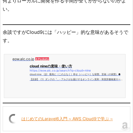
何よりローカルに開発を作る手間が全くかからないのがよ
い。
余談ですがCloud9には「ハッピー」的な意味があるそうで
す。
eow.alc.co.jp
4 Pockets
cloud nineの意味・使い方
https://eow.alc.co.jp/search?q=cloud+nine
cloud nine 〈話〉最高に［この上なく］幸せ［ハッピー］な状態、至福（の状態）◆
【語源】《1》ダンテの『... - アルクがお届けするオンライン英和・和英辞書検索サービ
ス。
はじめてのLaravel6入門 ~ AWS Cloud9で学ぶ ~