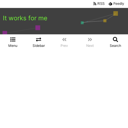
RSS
Feedly
It works for me
Menu
Sidebar
Prev
Next
Search