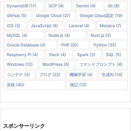
DynamoDB
(11)
GCP
(4)
Gemini
(4)
Git
(8)
GitHub
(5)
Google Cloud
(27)
Google Cloud認定
(19)
iOS
(3)
JavaScript
(6)
Laravel
(4)
Monaca
(7)
MySQL
(4)
Node.js
(4)
Nuxt.js
(3)
Oracle Database
(4)
PHP
(20)
Python
(35)
Raspberry Pi
(4)
Slack
(4)
Spark
(3)
SQL
(5)
Windows
(10)
WordPress
(6)
コマンドプロンプト
(4)
コンテナ
(3)
ブログ
(22)
機械学習
(4)
生成AI
(14)
資格
(40)
雑記
(12)
スポンサーリンク