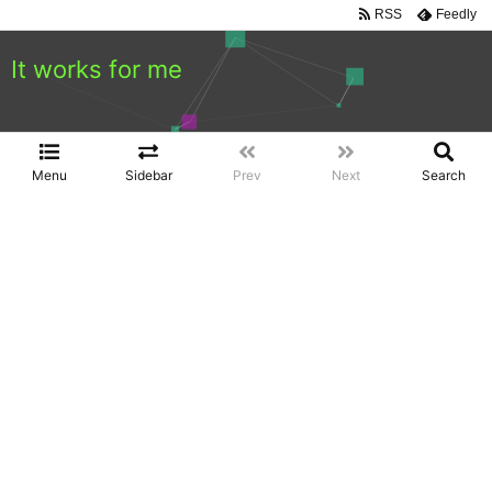
RSS
Feedly
It works for me
Menu
Sidebar
Prev
Next
Search