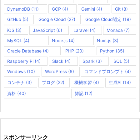
DynamoDB
(11)
GCP
(4)
Gemini
(4)
Git
(8)
GitHub
(5)
Google Cloud
(27)
Google Cloud認定
(19)
iOS
(3)
JavaScript
(6)
Laravel
(4)
Monaca
(7)
MySQL
(4)
Node.js
(4)
Nuxt.js
(3)
Oracle Database
(4)
PHP
(20)
Python
(35)
Raspberry Pi
(4)
Slack
(4)
Spark
(3)
SQL
(5)
Windows
(10)
WordPress
(6)
コマンドプロンプト
(4)
コンテナ
(3)
ブログ
(22)
機械学習
(4)
生成AI
(14)
資格
(40)
雑記
(12)
スポンサーリンク