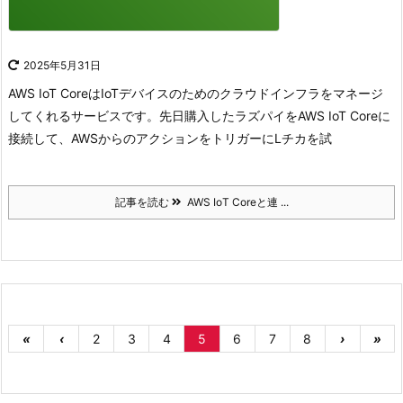
2025年5月31日
AWS IoT CoreはIoTデバイスのためのクラウドインフラをマネージ
してくれるサービスです。
先日購入したラズパイをAWS IoT Coreに
接続して、AWSからのアクションをトリガーにLチカを試
記事を読む
AWS IoT Coreと連 ...
«
‹
2
3
4
5
6
7
8
›
»