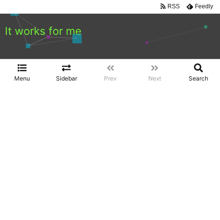
RSS
Feedly
It works for me
Menu
Sidebar
Prev
Next
Search