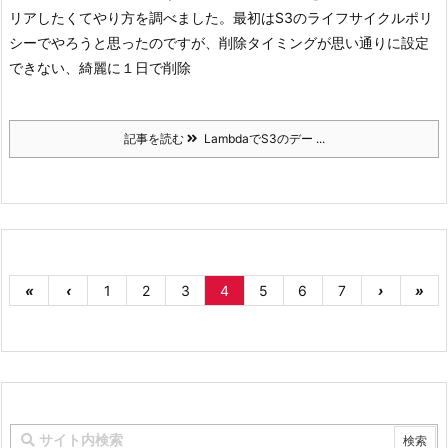
リアしたくてやり方を調べました。
最初はS3のライフサイクルポリ
シーでやろうと思ったのですが、削除タイミングが思い通りに設定
できない、綺麗に１日で削除
記事を読む
LambdaでS3のデー ...
«
‹
1
2
3
4
5
6
7
›
»