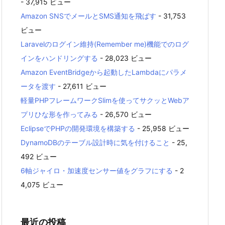
- 37,915 ビュー
Amazon SNSでメールとSMS通知を飛ばす
- 31,753
ビュー
Laravelのログイン維持(Remember me)機能でのログ
インをハンドリングする
- 28,023 ビュー
Amazon EventBridgeから起動したLambdaにパラメ
ータを渡す
- 27,611 ビュー
軽量PHPフレームワークSlimを使ってサクッとWebア
プリひな形を作ってみる
- 26,570 ビュー
EclipseでPHPの開発環境を構築する
- 25,958 ビュー
DynamoDBのテーブル設計時に気を付けること
- 25,
492 ビュー
6軸ジャイロ・加速度センサー値をグラフにする
- 2
4,075 ビュー
最近の投稿