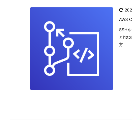
20
AWS 
SSH
とht
方