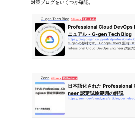
対策ブログをいくつか確認。
G-gen Tech Blog
3 Users
4 Pockets
Professional Cloud DevO
ニュアル - G-gen Tech Blog
https://blog.g-gen.co.jp/entry/professional-
G-gen の杉村です。 Google Cloud (旧称
rofessional Cloud DevOps Engin
します。合格の助けになれば幸いです。 Profession
neer 基本的な情報 Professional Cloud DevOp
al Cloud DevOps Engineer の難易度 
e Reliability Engineering (SRE) 原理
Zenn
4 Users
10 Pockets
日本語化された Professional C
neer 認定試験範囲の解説
https://zenn.dev/cloud_ace/articles/cert-de