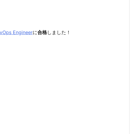
evOps Engineer
に
合格
しました！