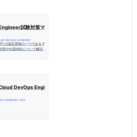
ps Engineer試験対策マ
cloud-devops-engineer
 GCP) の認定資格の一つである P
eer 試験の対策や出題傾向について解説
al Cloud DevOps Engi
s Engineer とは Profession
試験対策方法 出題範囲・出題傾向 Sit
・原則 インシデン…
loud DevOps Engi
vops-engineer-gcp