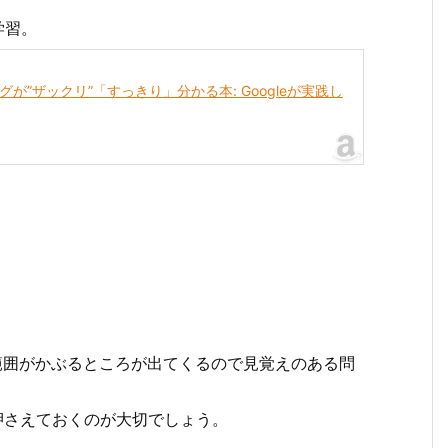
学習。
が”ザックリ”「すっきり」分かる本: Googleが実践し
、試験範囲がかぶるところが出てくるので見覚えのある問
押さえておくのが大切でしょう。