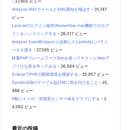
- 37,905 ビュー
Amazon SNSでメールとSMS通知を飛ばす
- 31,747
ビュー
Laravelのログイン維持(Remember me)機能でのログ
インをハンドリングする
- 28,017 ビュー
Amazon EventBridgeから起動したLambdaにパラメ
ータを渡す
- 27,595 ビュー
軽量PHPフレームワークSlimを使ってサクッとWebア
プリひな形を作ってみる
- 26,564 ビュー
EclipseでPHPの開発環境を構築する
- 25,957 ビュー
DynamoDBのテーブル設計時に気を付けること
- 25,
488 ビュー
6軸ジャイロ・加速度センサー値をグラフにする
- 2
4,062 ビュー
最近の投稿