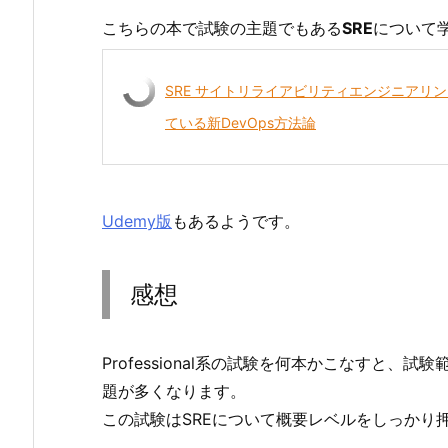
こちらの本で試験の主題でもある
SRE
について
SRE サイトリライアビリティエンジニアリング
ている新DevOps方法論
Udemy版
もあるようです。
感想
Professional系の試験を何本かこなすと
題が多くなります。
この試験はSREについて概要レベルをしっかり