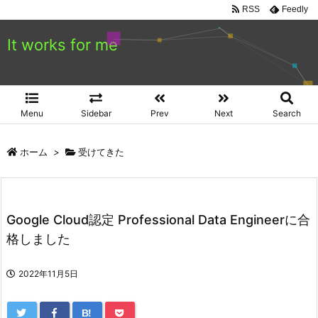
RSS
Feedly
It works for me
Menu
Sidebar
Prev
Next
Search
ホーム
>
受けてきた
Google Cloud認定 Professional Data Engineerに合
格しました
2022年11月5日
B!