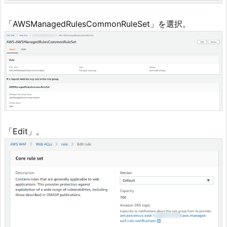
「AWSManagedRulesCommonRuleSet」を選択。
「Edit」。