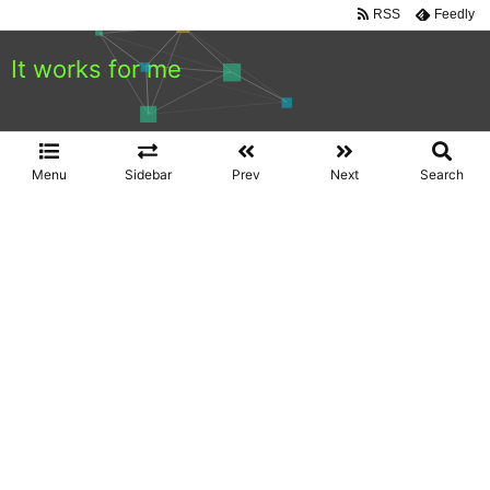
RSS
Feedly
It works for me
Menu
Sidebar
Prev
Next
Search