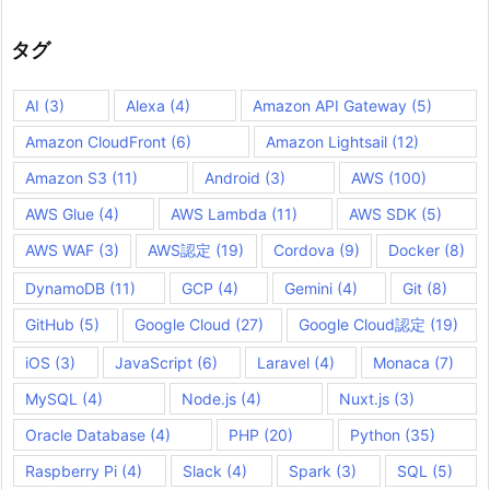
イ
ブ
タグ
AI
(3)
Alexa
(4)
Amazon API Gateway
(5)
Amazon CloudFront
(6)
Amazon Lightsail
(12)
Amazon S3
(11)
Android
(3)
AWS
(100)
AWS Glue
(4)
AWS Lambda
(11)
AWS SDK
(5)
AWS WAF
(3)
AWS認定
(19)
Cordova
(9)
Docker
(8)
DynamoDB
(11)
GCP
(4)
Gemini
(4)
Git
(8)
GitHub
(5)
Google Cloud
(27)
Google Cloud認定
(19)
iOS
(3)
JavaScript
(6)
Laravel
(4)
Monaca
(7)
MySQL
(4)
Node.js
(4)
Nuxt.js
(3)
Oracle Database
(4)
PHP
(20)
Python
(35)
Raspberry Pi
(4)
Slack
(4)
Spark
(3)
SQL
(5)