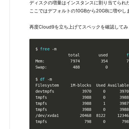
ディスクの増量はインスタンスに割り当てられた
ここではデフォルトの10GBから20GBに増やし
再度Cloud9を立ち上げてスペックを確認して
$ 
free
 -m

              total        used        
f
Mem:           7974         354        7
Swap:           488           0         4
$ 
df
 -m

Filesystem     1M-blocks  Used Available
devtmpfs            3970     0      3970
tmpfs               3988     0      3988
tmpfs               3988     1      3987
tmpfs               3988     0      3988
/dev/xvda1         20468  8122     12346
tmpfs                798     0       798