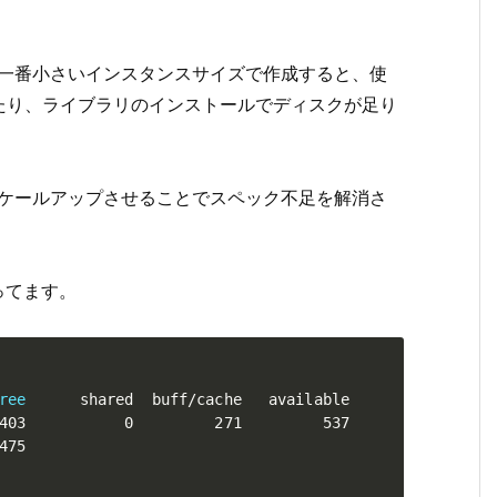
ぎで一番小さいインスタンスサイズで作成すると、使
たり、ライブラリのインストールでディスクが足り
でスケールアップさせることでスペック不足を解消さ
ってます。
ree
      shared  buff/cache   available

403           0         271         537

75
