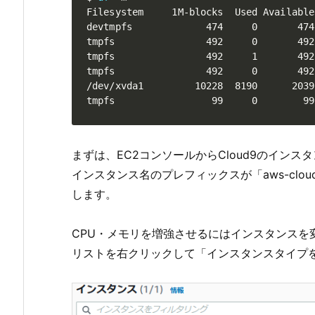
Filesystem     1M-blocks  Used Available
devtmpfs             474     0       474
tmpfs                492     0       492
tmpfs                492     1       492
tmpfs                492     0       492
/dev/xvda1         10228  8190      2039
tmpfs                 99     0        99
まずは、EC2コンソールからCloud9のインス
インスタンス名のプレフィックスが「aws-clou
します。
CPU・メモリを増強させるにはインスタンスを
リストを右クリックして「インスタンスタイプ