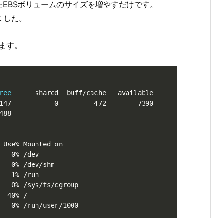
EBSボリュームのサイズを増やすだけです。
ました。
みます。
ree
      shared  buff/cache   available

147           0         472        7390

88

 Use% Mounted on

   0% /dev

   0% /dev/shm

   1% /run

   0% /sys/fs/cgroup

  40% /

   0% /run/user/1000