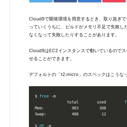
Cloud9で開発環境を用意するとき、取り急
っていくうちに、ビルドがメモリ不足で失敗し
なくなって失敗したりすることがあります。
Cloud9はEC2インスタンスで動いているの
せることができます。
デフォルトの「t2.micro」のスペックはこうな
$ 
free
 -m

              total        used        
f
Mem:            983         308         
Swap:           488          12         4
$ 
df
 -m
