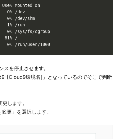
 Use% Mounted on

   0% /dev

   0% /dev/shm

   1% /run

   0% /sys/fs/cgroup

  81% /

   0% /run/user/1000
タンスを停止させます。
d9-[Cloud9環境名]」となっているのでそこで判断
変更します。
を変更」を選択します。