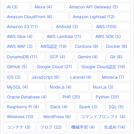
AI
(3)
Alexa
(4)
Amazon API Gateway
(5)
Amazon CloudFront
(6)
Amazon Lightsail
(12)
Amazon S3
(11)
Android
(3)
AWS
(100)
AWS Glue
(4)
AWS Lambda
(11)
AWS SDK
(5)
AWS WAF
(3)
AWS認定
(19)
Cordova
(9)
Docker
(8)
DynamoDB
(11)
GCP
(4)
Gemini
(4)
Git
(8)
GitHub
(5)
Google Cloud
(27)
Google Cloud認定
(19)
iOS
(3)
JavaScript
(6)
Laravel
(4)
Monaca
(7)
MySQL
(4)
Node.js
(4)
Nuxt.js
(3)
Oracle Database
(4)
PHP
(20)
Python
(35)
Raspberry Pi
(4)
Slack
(4)
Spark
(3)
SQL
(5)
Windows
(10)
WordPress
(6)
コマンドプロンプト
(4)
コンテナ
(3)
ブログ
(22)
機械学習
(4)
生成AI
(14)