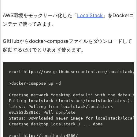
AWS環境をモックサーバ化した「
LocalStack
」をDockerコ
ンテナで使ってみます。
GitHubからdocker-composeファイルをダウンロードして
起動するだけでとりあえず使えます。
>curl https://raw.githubusercontent.com/localstack/l
>docker-compose up -d

Creating network "desktop_default" with the default 
Pulling localstack (localstack/localstack:latest)...
latest: Pulling from localstack/localstack

e013b3d5381d: Pull complete                         
Status: Downloaded newer image for localstack/locals
Creating desktop_localstack_1 ... done   

>curl http://localhost:4566/
