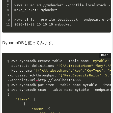
>aws s3 mb s3://mybucket --profile localstack --
make_bucket: mybucket

>aws s3 ls --profile localstack --endpoint-url=ht
2020-12-28 15:10:10 mybucket
DynamoDBも使ってみます。
$ aws dynamodb create-table --table-name 
'mytable'
 \
--attribute-definitions 
'[{"AttributeName":"key","A
--key-schema 
'[{"AttributeName":"key","KeyType": "H
--provisioned-throughput 
'{"ReadCapacityUnits": 5,"
--endpoint-url
=
http://localhost:4566

$ aws dynamodb put-item --table-name mytable --item
$ aws dynamodb scan --table-name mytable --endpoint
{
"Items"
:
[
{
"name"
:
{