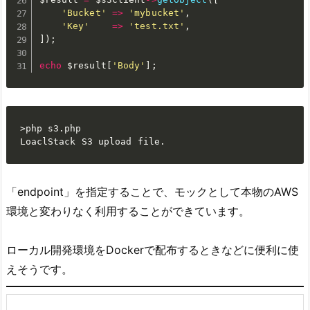
'Bucket'
=
>
'mybucket'
,
'Key'
=
>
'test.txt'
,
]
)
;
echo
$result
[
'Body'
]
;
>php s3.php

LoaclStack S3 upload file.
「endpoint」を指定することで、モックとして本物のAWS
環境と変わりなく利用することができています。
ローカル開発環境をDockerで配布するときなどに便利に使
えそうです。