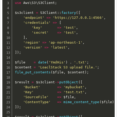
use
Aws
\
S3
\
S3Client
;
$s3client
=
 S3Client
:
:
factory
(
[
'endpoint'
=
>
'https://127.0.0.1:4566'
,
'credentials'
=
>
[
'key'
=
>
'test'
,
'secret'
=
>
'test'
,
]
,
'region'
=
>
'ap-northeast-1'
,
'version'
=
>
'latest'
,
]
)
;
$file
=
date
(
'YmdHis'
)
.
'.txt'
;
$content
=
'LoaclStack S3 upload file.'
;
file_put_contents
(
$file
,
$content
)
;
$result
=
$s3client
-
>
putObject
(
[
'Bucket'
=
>
'mybucket'
,
'Key'
=
>
'test.txt'
,
'SourceFile'
=
>
$file
,
'ContentType'
=
>
mime_content_type
(
$file
)
,
]
)
;
$result
=
$s3client
-
>
getObject
(
[