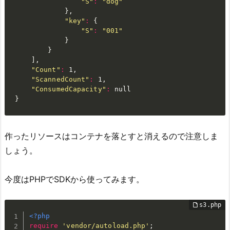
"S"
:
"dog"
}
,

"key"
:
{
"S"
:
"001"
}
}
]
,

"Count"
:
 1,

"ScannedCount"
:
 1,

"ConsumedCapacity"
:
}
作ったリソースはコンテナを落とすと消えるので注意しま
しょう。
今度はPHPでSDKから使ってみます。
<?php
require
'vendor/autoload.php'
;