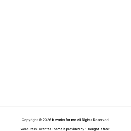
Copyright ©
2026
It works for me
All Rights Reserved.
WordPress Luxeritas Theme is provided by "
Thought is free
".