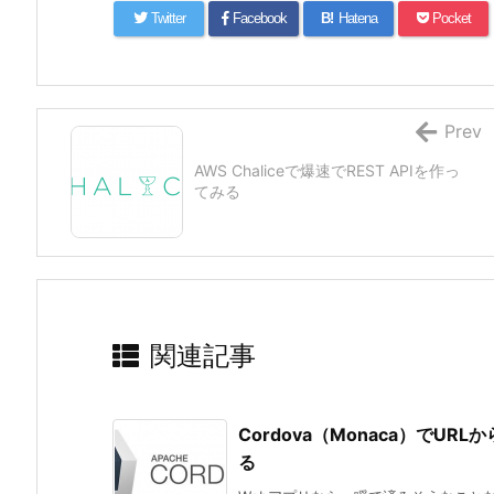
Twitter
Facebook
B!
Hatena
Pocket
Prev
AWS Chaliceで爆速でREST APIを作っ
てみる
関連記事
Cordova（Monaca）で
る