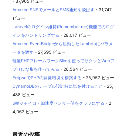
- 37,905 ビュー
Amazon SNSでメールとSMS通知を飛ばす
- 31,747
ビュー
Laravelのログイン維持(Remember me)機能でのログ
インをハンドリングする
- 28,017 ビュー
Amazon EventBridgeから起動したLambdaにパラメ
ータを渡す
- 27,595 ビュー
軽量PHPフレームワークSlimを使ってサクッとWebア
プリひな形を作ってみる
- 26,564 ビュー
EclipseでPHPの開発環境を構築する
- 25,957 ビュー
DynamoDBのテーブル設計時に気を付けること
- 25,
488 ビュー
6軸ジャイロ・加速度センサー値をグラフにする
- 2
4,062 ビュー
最近の投稿