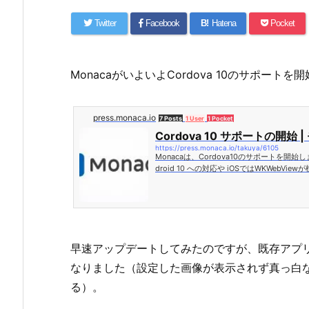
Twitter
Facebook
B!
Hatena
Pocket
MonacaがいよいよCordova 10のサポート
press.monaca.io
7 Posts
1 User
1 Pocket
Cordova 10 サポートの開始 
https://press.monaca.io/takuya/6105
Monacaは、Cordova10のサポートを開
droid 10 への対応や iOSではWKWebV
す。また、新規に作成するプロジェクトは、Cor
作成されます。 Cordova10のプロジェクトに
び iOS の各種バージョンは、次のとおりです。 A
早速アップデートしてみたのですが、既存アプリ
なりました（設定した画像が表示されず真っ白
る）。