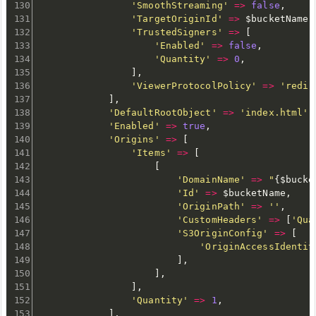
'SmoothStreaming'
=
>
false
,
'TargetOriginId'
=
>
$bucketName
,
'TrustedSigners'
=
>
[
'Enabled'
=
>
false
,
'Quantity'
=
>
0
,
]
,
'ViewerProtocolPolicy'
=
>
'redir
]
,
'DefaultRootObject'
=
>
'index.html'
,
'Enabled'
=
>
true
,
'Origins'
=
>
[
'Items'
=
>
[
[
'DomainName'
=
>
"
{
$bucke
'Id'
=
>
$bucketName
,
'OriginPath'
=
>
''
,
'CustomHeaders'
=
>
[
'Qua
'S3OriginConfig'
=
>
[
'OriginAccessIdentit
]
,
]
,
]
,
'Quantity'
=
>
1
,
]
,