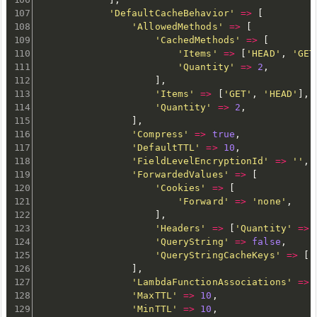
'DefaultCacheBehavior'
=
>
[
'AllowedMethods'
=
>
[
'CachedMethods'
=
>
[
'Items'
=
>
[
'HEAD'
,
'GET
'Quantity'
=
>
2
,
]
,
'Items'
=
>
[
'GET'
,
'HEAD'
]
,
'Quantity'
=
>
2
,
]
,
'Compress'
=
>
true
,
'DefaultTTL'
=
>
10
,
'FieldLevelEncryptionId'
=
>
''
,
'ForwardedValues'
=
>
[
'Cookies'
=
>
[
'Forward'
=
>
'none'
,
]
,
'Headers'
=
>
[
'Quantity'
=
>
'QueryString'
=
>
false
,
'QueryStringCacheKeys'
=
>
[
'
]
,
'LambdaFunctionAssociations'
=
>
'MaxTTL'
=
>
10
,
'MinTTL'
=
>
10
,