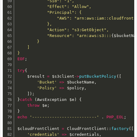
            "Sid": "1",

            "Effect": "Allow",

            "Principal": {

                "AWS": "arn:aws:iam::cloudfront:
            },

            "Action": "s3:GetObject",

            "Resource": "arn:aws:s3:::
{
$bucketNa
        }

    ]

EOF
;
try
{
$result
=
$s3client
-
>
putBucketPolicy
(
[
'Bucket'
=
>
$bucketName
,
'Policy'
=
>
$policy
,
]
)
;
}
catch
(
AwsException 
$e
)
{
throw
$e
;
}
echo
'--------------------------'
.
PHP_EOL
;
$cloudFrontClient
=
 CloudFrontClient
:
:
factory
(
[
'credentials'
=
>
$credentials
,