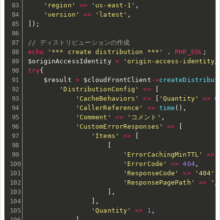
'region'
=
>
'us-east-1'
,
'version'
=
>
'latest'
,
]
)
;
// ディストリビューションの作成
echo
'*** create distribution ***'
.
PHP_EOL
;
$originAccessIdentity
=
'origin-access-identity/
try
{
$result
=
$cloudFrontClient
-
>
createDistribut
'DistributionConfig'
=
>
[
'CacheBehaviors'
=
>
[
'Quantity'
=
>
0
'CallerReference'
=
>
time
(
)
,
'Comment'
=
>
'コメント'
,
'CustomErrorResponses'
=
>
[
'Items'
=
>
[
[
'ErrorCachingMinTTL'
=
>
'ErrorCode'
=
>
404
,
'ResponseCode'
=
>
'404'
,
'ResponsePagePath'
=
>
'/
]
,
]
,
'Quantity'
=
>
1
,
]
,