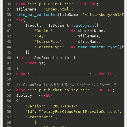
echo
'*** put object ***'
.
PHP_EOL
;
$fileName
=
'index.html'
;
file_put_contents
(
$fileName
,
'<html><body><h1>It
try
{
$result
=
$s3client
-
>
putObject
(
[
'Bucket'
=
>
$bucketName
,
'Key'
=
>
$fileName
,
'SourceFile'
=
>
$fileName
,
'ContentType'
=
>
mime_content_type
(
$fi
]
)
;
}
catch
(
AwsException 
$e
)
{
throw
$e
;
}
echo
'--------------------------'
.
PHP_EOL
;
// CloudFrontから参照するためのバケットポリシー付与
echo
'*** put bucket policy ***'
.
PHP_EOL
;
$policy
=
<<<
EOF
{

    "Version": "2008-10-17",

    "Id": "PolicyForCloudFrontPrivateContent",

    "Statement": [

        {
