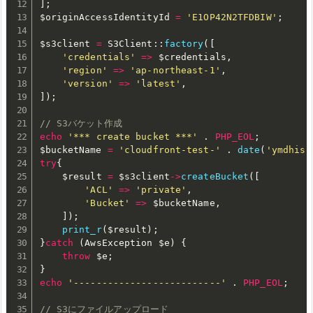
]
;
$originAccessIdentityId
=
'E1OP42N2TFDBIW'
;
$s3client
=
 S3Client
:
:
factory
(
[
'credentials'
=
>
$credentials
,
'region'
=
>
'ap-northeast-1'
,
'version'
=
>
'latest'
,
]
)
;
// S3バケット作成
echo
'*** create bucket ***'
.
PHP_EOL
;
$bucketName
=
'cloudfront-test-'
.
date
(
'ymdhis'
try
{
$result
=
$s3client
-
>
createBucket
(
[
'ACL'
=
>
'private'
,
'Bucket'
=
>
$bucketName
,
]
)
;
print_r
(
$result
)
;
}
catch
(
AwsException 
$e
)
{
throw
$e
;
}
echo
'--------------------------'
.
PHP_EOL
;
// S3にファイルアップロード