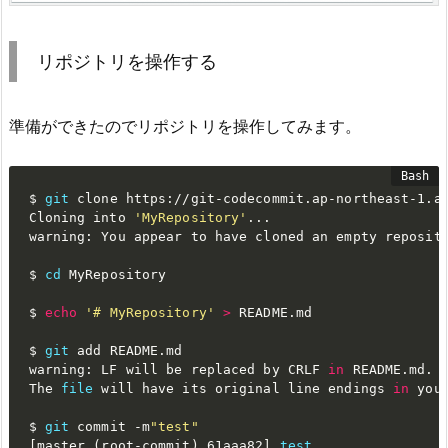
リポジトリを操作する
準備ができたのでリポジトリを操作してみます。
$ 
git
 clone https://git-codecommit.ap-northeast-1.am
Cloning into 
'MyRepository'
..
.

warning: You appear to have cloned an empty reposito
$ 
cd
 MyRepository

$ 
echo
'# MyRepository'
>
 README.md

$ 
git
 add README.md

warning: LF will be replaced by CRLF 
in
 README.md.

The 
file
 will have its original line endings 
in
 you
$ 
git
 commit -m
"test"
[
master 
(
root-commit
)
 61aaa82
]
test