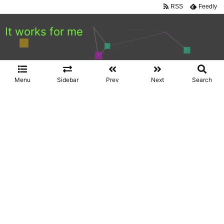
RSS
Feedly
It works for me
Menu
Sidebar
Prev
Next
Search