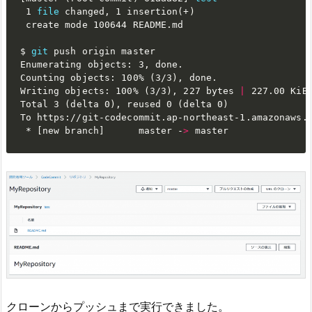
 1 
file
 changed, 1 insertion
(
+
)
 create mode 100644 README.md

$ 
git
 push origin master

Enumerating objects: 3, done.

Counting objects: 100% 
(
3/3
)
, done.

Writing objects: 100% 
(
3/3
)
, 227 bytes 
|
 227.00 KiB/
Total 3 
(
delta 0
)
, reused 0 
(
delta 0
)
To https://git-codecommit.ap-northeast-1.amazonaws.c
 * 
[
new branch
]
      master -
>
 master
クローンからプッシュまで実行できました。