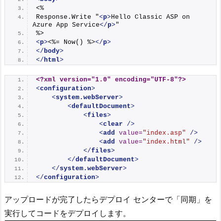
<%
Response.Write "
<
p
>
Hello Classic ASP on 
Azure App Service
</
p
>
"
%>
<
p
>
<%= Now() %>
</
p
>
</
body
>
</
html
>
<?xml version="1.0" encoding="UTF-8"?>
<
configuration
>
<
system.webServer
>
<
defaultDocument
>
<
files
>
<
clear
/>
<
add
value
=
"index.asp"
/>
<
add
value
=
"index.html"
/>
</
files
>
</
defaultDocument
>
</
system.webServer
>
</
configuration
>
アップロードが完了したらデプロイ センターで「同期」を
実行してコードをデプロイします。