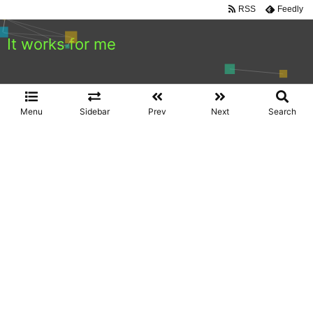
RSS
Feedly
It works for me
Menu
Sidebar
Prev
Next
Search